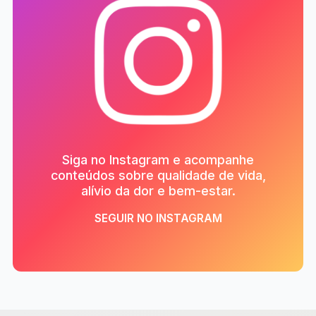
Siga no Instagram e acompanhe
conteúdos sobre qualidade de vida,
alívio da dor e bem-estar.
SEGUIR NO INSTAGRAM