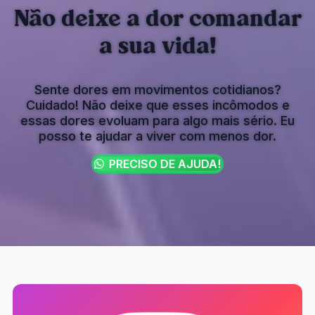
Não deixe a dor comandar
a sua vida!
Sente dores em movimentos cotidianos?
Cuidado! Não deixe que esses incômodos e
essas dores evoluam para algo mais sério. Eu
posso te ajudar a viver com menos dor.
PRECISO DE AJUDA!